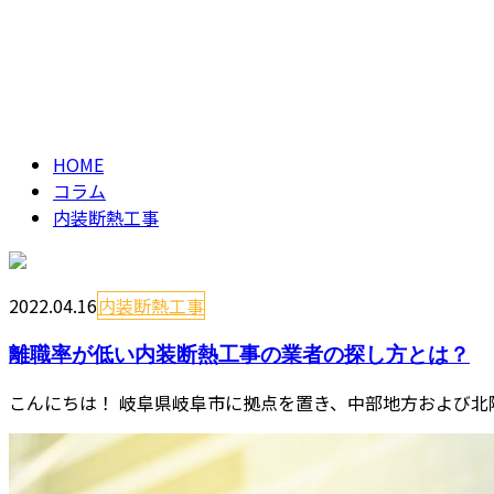
CONTACT
ENTRY
内装断熱工事
column
HOME
コラム
内装断熱工事
2022.04.16
内装断熱工事
離職率が低い内装断熱工事の業者の探し方とは？
こんにちは！ 岐阜県岐阜市に拠点を置き、中部地方および北