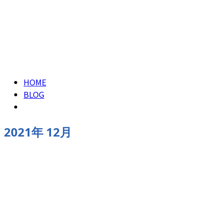
CONTACT
ENTRY
2021年 12月
HOME
BLOG
2021年 12月