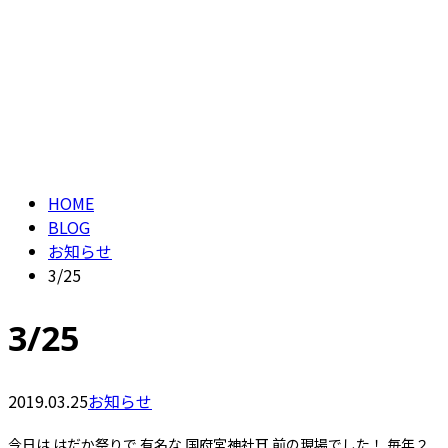
ブログ
CONTACT
ENTRY
BLOG
HOME
BLOG
お知らせ
3/25
3/25
2019.03.25
お知らせ
今日は はだか祭りで 有名な 国府宮神社⛩ 前の現場でした！ 毎年２