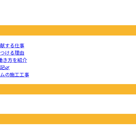
献する仕事
つける理由
働き方を紹介
記🌿
ムの施工工事