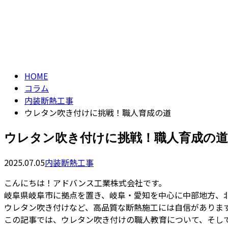
CONTACT
ENTRY
コラム
column
HOME
コラム
内装断熱工事
ウレタン吹き付けに挑戦！職人育成の道
ウレタン吹き付けに挑戦！職人育成の道
2025.07.05
内装断熱工事
こんにちは！アドバンス工業株式会社です。
岐阜県岐阜市に拠点を置き、岐阜・愛知を中心に中部地方、
ウレタン吹き付けなど、高品質な断熱施工には自信がありま
この記事では、ウレタン吹き付けの職人教育について、そし